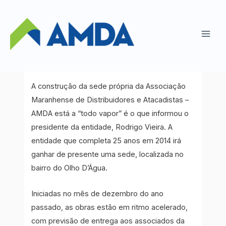
Ir
para
AMDA constrói sede própria
o
Main
Notícias da AMDA
/ Por
Ayoola!
conteúdo
Men
A construção da sede própria da Associação
Maranhense de Distribuidores e Atacadistas –
AMDA está a “todo vapor” é o que informou o
presidente da entidade, Rodrigo Vieira. A
entidade que completa 25 anos em 2014 irá
ganhar de presente uma sede, localizada no
bairro do Olho D’Água.
Iniciadas no mês de dezembro do ano
passado, as obras estão em ritmo acelerado,
com previsão de entrega aos associados da