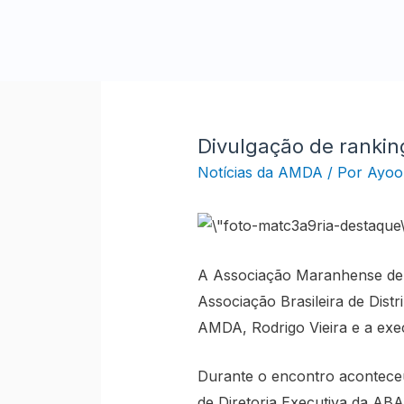
Ir
para
o
conteúdo
Divulgação de ranking
Notícias da AMDA
/ Por
Ayool
A Associação Maranhense de Di
Associação Brasileira de Dist
AMDA, Rodrigo Vieira e a exec
Durante o encontro aconteceu
de Diretoria Executiva da AB