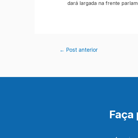
dará largada na frente parla
Navegação
←
Post anterior
de
Post
Faça 