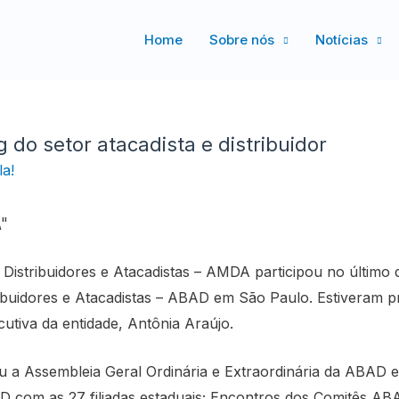
Home
Sobre nós
Notícias
 do setor atacadista e distribuidor
a!
stribuidores e Atacadistas – AMDA participou no último d
ribuidores e Atacadistas – ABAD em São Paulo. Estiveram p
utiva da entidade, Antônia Araújo.
 a Assembleia Geral Ordinária e Extraordinária da ABAD e
AD com as 27 filiadas estaduais; Encontros dos Comitês AB