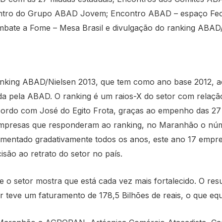
Encontro do Grupo ABAD Jovem; Encontro ABAD – espaço Fe
ate a Fome – Mesa Brasil e divulgação do ranking ABAD/
anking ABAD/Nielsen 2013, que tem como ano base 2012, 
da pela ABAD. O ranking é um raios-X do setor com relaçã
acordo com José do Egito Frota, graças ao empenho das 27 af
mpresas que responderam ao ranking, no Maranhão o nú
mentado gradativamente todos os anos, este ano 17 empr
isão ao retrato do setor no país.
 o setor mostra que está cada vez mais fortalecido. O res
or teve um faturamento de 178,5 Bilhões de reais, o que equ