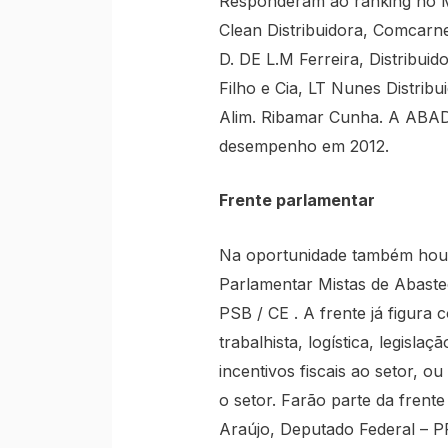
Responderam ao ranking no M
Clean Distribuidora, Comcar
D. DE L.M Ferreira, Distribui
Filho e Cia, LT Nunes Distrib
Alim. Ribamar Cunha. A ABAD 
desempenho em 2012.
Frente parlamentar
Na oportunidade também houv
Parlamentar Mistas de Abaste
PSB / CE . A frente já figura c
trabalhista, logística, legisl
incentivos fiscais ao setor, o
o setor. Farão parte da frent
Araújo, Deputado Federal – P