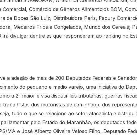
aranhão a AGROPAN, Artécnica Comércio Atacadista, Capi
ne Comercial, Comércio de Gêneros Alimenticios BOM, Com
dora de Doces São Luiz, Distribuidora Paris, Facury Comérc
uidora, Medeiros Frios e Congelados, Mundo dos Cereais, Pe
irá divulgar dentre as que responderam ao ranking no Es
e a adesão de mais de 200 Deputados Federais e Senadore
cimento do pequeno e médio varejo, uma iniciativa do Dep
omo a 2ª maior e visa discutir leis tributárias, guerras fisc
ação trabalhistas dos motoristas de caminhão e dos represent
u seja, tudo o que se relacione ao setor atacadista e distrib
e parlamentar pelo Estado do Maranhão, os deputados feder
PS/MA e José Alberto Oliveira Veloso Filho, Deputado F