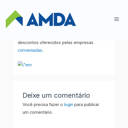
Ir
para
Convênios
o
Main
conteúdo
Esta área só poderá ser visualizada pelos
Men
associados da AMDA para visualização de
descontos oferecidos pelas empresas
conveniadas
.
Deixe um comentário
Você precisa fazer o
login
para publicar
um comentário.