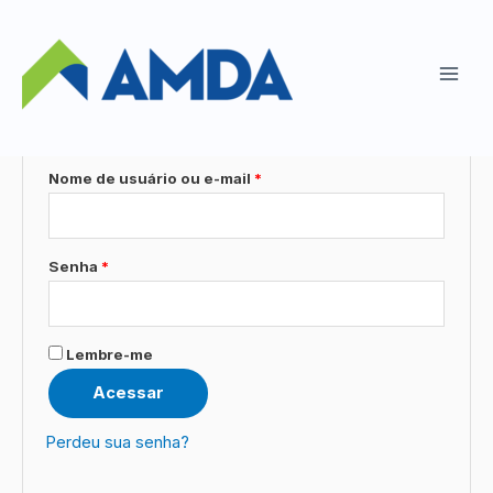
Ir
My account
para
o
Entrar
Main
conteúdo
Men
Nome de usuário ou e-mail
*
Senha
*
Lembre-me
Acessar
Perdeu sua senha?