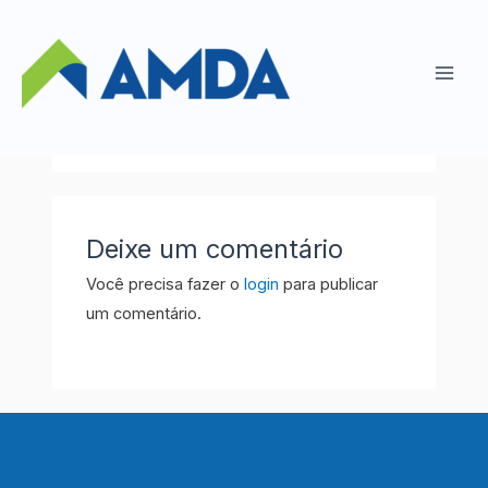
Ir
para
SICOOB
o
Main
conteúdo
Men
Deixe um comentário
Você precisa fazer o
login
para publicar
um comentário.