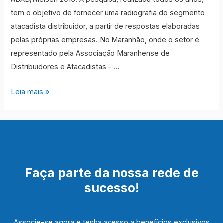
tem o objetivo de fornecer uma radiografia do segmento
atacadista distribuidor, a partir de respostas elaboradas
pelas próprias empresas. No Maranhão, onde o setor é
representado pela Associação Maranhense de
Distribuidores e Atacadistas – …
Distribuidores
Leia mais »
Maranhenses
participam
do
Ranking
ABAD/Nielsen
Faça parte da nossa rede de
sucesso!
Associe-se agora e tenha acesso a benefícios exclusivos