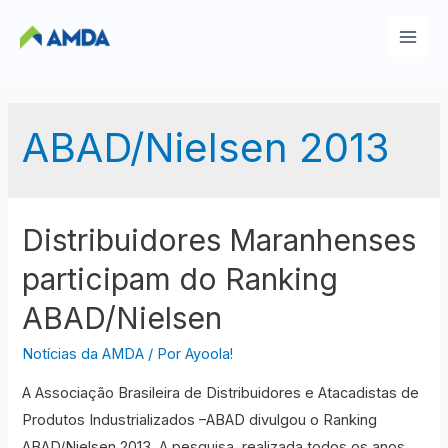
Ir
para
Main
o
Men
conteúdo
ABAD/Nielsen 2013
Distribuidores Maranhenses
participam do Ranking
ABAD/Nielsen
Notícias da AMDA
/ Por
Ayoola!
A Associação Brasileira de Distribuidores e Atacadistas de
Produtos Industrializados –ABAD divulgou o Ranking
ABAD/Nielsen 2013. A pesquisa, realizada todos os anos,