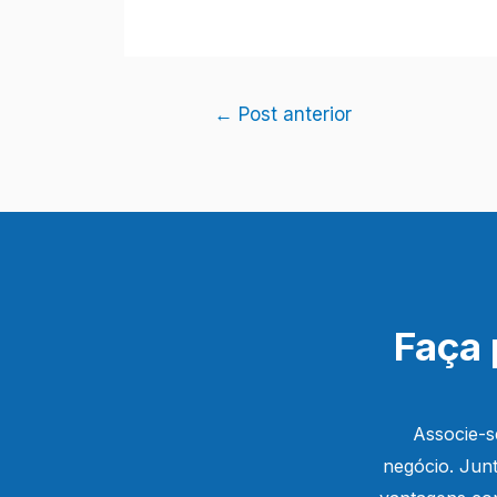
Navegação
←
Post anterior
de
Post
Faça 
Associe-s
negócio. Junt