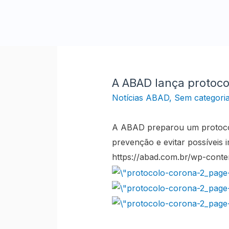
Ir
para
o
conteúdo
A ABAD lança protocol
Notícias ABAD
,
Sem categori
A ABAD preparou um protocolo
prevenção e evitar possíveis
https://abad.com.br/wp-conte