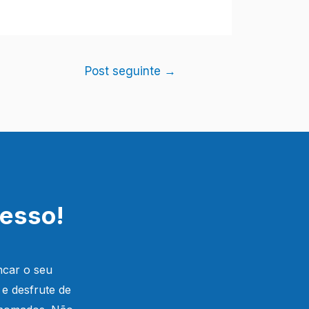
Post seguinte
→
cesso!
ncar o seu
 e desfrute de