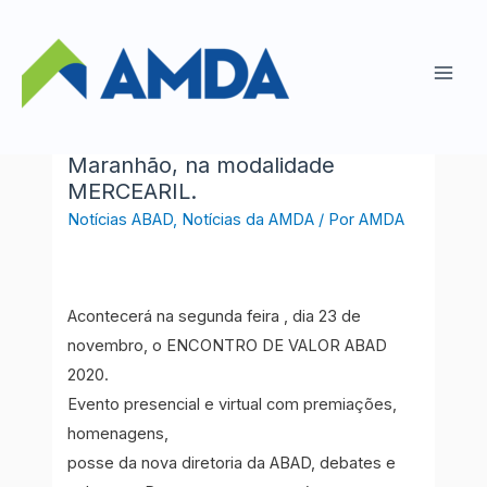
Ir
para
A Comcarne Comercial de Carne
o
(FRIBAL FRANCHISING) será
Main
conteúdo
premiada como Maior Atacadista
Men
e Distribuidor do estado do
Maranhão, na modalidade
MERCEARIL.
Notícias ABAD
,
Notícias da AMDA
/ Por
AMDA
Acontecerá na segunda feira , dia 23 de
novembro, o ENCONTRO DE VALOR ABAD
2020.
Evento presencial e virtual com premiações,
homenagens,
posse da nova diretoria da ABAD, debates e