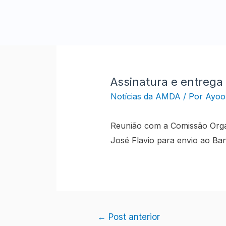
Ir
para
o
conteúdo
Assinatura e entrega
Notícias da AMDA
/ Por
Ayool
Reunião com a Comissão Organ
José Flavio para envio ao Ban
Navegação
←
Post anterior