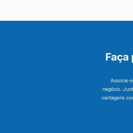
de
Post
Faça 
Associe-s
negócio. Junt
vantagens com