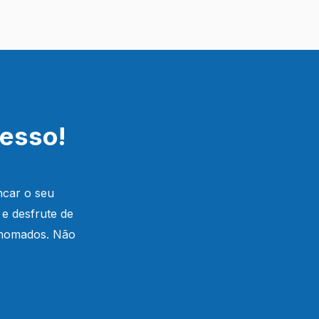
cesso!
ncar o seu
 e desfrute de
renomados. Não