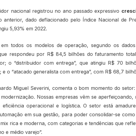
uidor nacional registrou no ano passado expressivo
cresc
 anterior, dado deflacionado pelo Índice Nacional de P
ingiu 5,93% em 2022.
o em todos os modelos de operação, segundo os dados 
 que respondeu por R$ 84,5 bilhões do faturamento tota
or; o “distribuidor com entrega”, que atingiu R$ 70 bil
e o “atacado generalista com entrega”, com R$ 68,7 bilh
ardo Miguel Severini, comenta o bom momento do setor:
modernização. Nossas empresas vêm se aperfeiçoando, n
 eficiência operacional e logística. O setor está amadure
 automação em sua gestão, para poder consolidar-se como 
 mix rica e moderna, com categorias e tendências que re
o e médio varejo”.