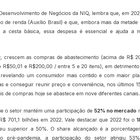
e Desenvolvimento de Negócios da NIQ, lembra que, em 202
ão de renda (Auxílio Brasil) e que, embora mais da metade 
 a cesta básica, essa despesa é essencial e ajuda a
y, crescem as compras de abastecimento (acima de R$ 200
e R$50,01 e R$200,00 / entre 5 e 20 itens), em detriment
), revelando um consumidor mais contido e com maior pla
tas e conseguir reunir preço e conveniência, nos últimos 
ais de compras hoje se abastece em nove diferentes canais.
que o setor mantém uma participação de
52% no mercado
m
R$ 701,1 bilhões em 2022. Vale destacar que 2022 foi o
1
ceu superior a 50%. O share alcançado é a porcentagem
o pré-pandemia, a participação do setor atingiu 5