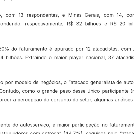
o, com 13 respondentes, e Minas Gerais, com 14, co
pondendo, respectivamente, R$ 82 bilhões e R$ 20 bi
50% do faturamento é apurado por 12 atacadistas, com A
 bilhões. Extraindo o maior player nacional, 37 ataca
o por modelo de negócios, o “atacado generalista de autos
 Contudo, como o grande peso desse único participante 
orcer a percepção do conjunto do setor, algumas análises
gante do autosserviço, a maior participação no faturame
istribuidores com entrega” (44,7%), seguidos pelo “ataca