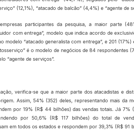
erviço” (12,1%), “atacado de balcão” (4,4%) e “agente de 
presas participantes da pesquisa, a maior parte (481
buidor com entrega”, modelo que indica acordo de exclusivi
o modelo “atacado generalista com entrega”, e 201 (17%)
utosserviço” é o modelo de negócios de 84 respondentes 
o “agente de serviços”.
ação, verifica-se que a maior parte dos atacadistas e dis
 origem. Assim, 54% (352) deles, representando mais da 
ndem por 19% (R$ 44 bilhões) das vendas totais. Já 7%
ondendo por 50,6% (R$ 117 bilhões) do total de ven
am em todos os estados e respondem por 39,3% (R$ 91 bi)