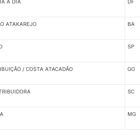
A A DIA
DF
O ATAKAREJO
BA
D
SP
RIBUIÇÃO / COSTA ATACADÃO
GO
TRIBUIDORA
SC
VA
MG