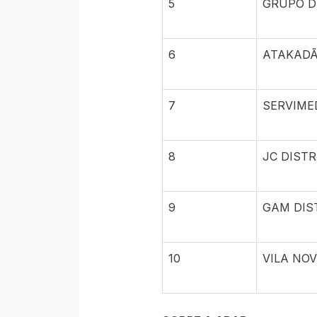
5
GRUPO DI
6
ATAKADÃ
7
SERVIME
8
JC DIST
9
GAM DIS
10
VILA NO