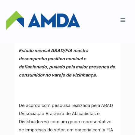
Ir
para
Faturamento do atacado
o
distribuidor cresce 4,29% em
Main
conteúdo
2020
Men
Notícias ABAD
/ Por
AMDA
Estudo mensal ABAD/FIA mostra
desempenho positivo nominal e
deflacionado, puxado pela maior presença do
consumidor no varejo de vizinhança.
De acordo com pesquisa realizada pela ABAD
(Associação Brasileira de Atacadistas e
Distribuidores) com um grupo representativo
de empresas do setor, em parceria com a FIA