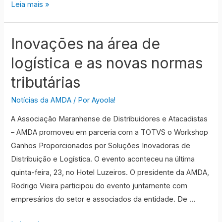
AMDA
Leia mais »
faz
24
Inovações na área de
anos
e
logística e as novas normas
comemora
tributárias
inaugurando
nova
Notícias da AMDA
/ Por
Ayoola!
sede
A Associação Maranhense de Distribuidores e Atacadistas
– AMDA promoveu em parceria com a TOTVS o Workshop
Ganhos Proporcionados por Soluções Inovadoras de
Distribuição e Logística. O evento aconteceu na última
quinta-feira, 23, no Hotel Luzeiros. O presidente da AMDA,
Rodrigo Vieira participou do evento juntamente com
empresários do setor e associados da entidade. De …