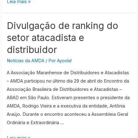
Inovações
Leia mais »
na
área
Divulgação de ranking do
de
logística
setor atacadista e
e
distribuidor
as
novas
Notícias da AMDA
/ Por
Ayoola!
normas
A Associação Maranhense de Distribuidores e Atacadistas
tributárias
– AMDA participou no último dia 29 de abril do Encontro da
Associação Brasileira de Distribuidores e Atacadistas –
ABAD em São Paulo. Estiveram presentes o presidente da
AMDA, Rodrigo Vieira e a executiva da entidade, Antônia
Araújo. Durante o encontro aconteceu a Assembleia Geral
Ordinária e Extraordinária …
Divulgação