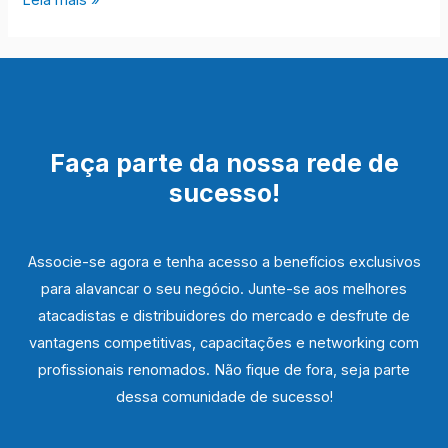
Leia mais »
de
ranking
do
setor
atacadista
Faça parte da nossa rede de
e
sucesso!
distribuidor
Associe-se agora e tenha acesso a benefícios exclusivos
para alavancar o seu negócio. Junte-se aos melhores
atacadistas e distribuidores do mercado e desfrute de
vantagens competitivas, capacitações e networking com
profissionais renomados. Não fique de fora, seja parte
dessa comunidade de sucesso!