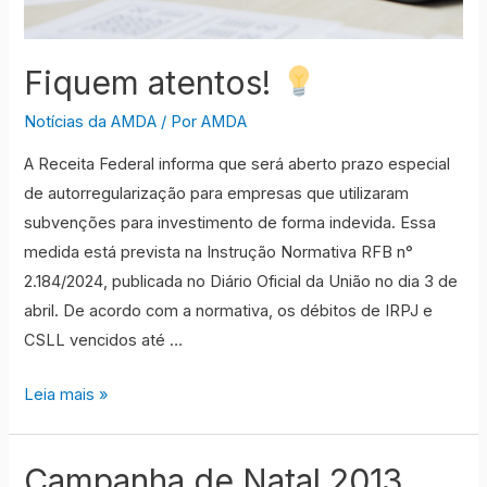
Fiquem atentos!
Notícias da AMDA
/ Por
AMDA
A Receita Federal informa que será aberto prazo especial
de autorregularização para empresas que utilizaram
subvenções para investimento de forma indevida. Essa
medida está prevista na Instrução Normativa RFB n°
2.184/2024, publicada no Diário Oficial da União no dia 3 de
abril. De acordo com a normativa, os débitos de IRPJ e
CSLL vencidos até …
Fiquem
Leia mais »
atentos!
Campanha de Natal 2013